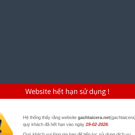
Website hết hạn sử dụng !
Hệ thống thấy rằng website
gachtaicera.net
(gachtaicera
quý khách đã hết hạn vào ngày
19-02-2026
.
Quý khách vui lòng gia hạn để tiếp tục sử dụng dịch vụ.